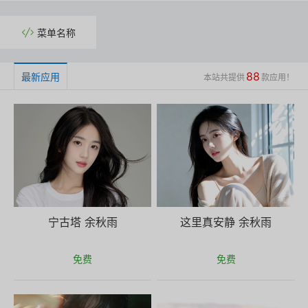

菜单名称
88
最新应用
本站共提供
款应用！
宁古塔 余秋雨
这里真安静 余秋雨
免费
免费