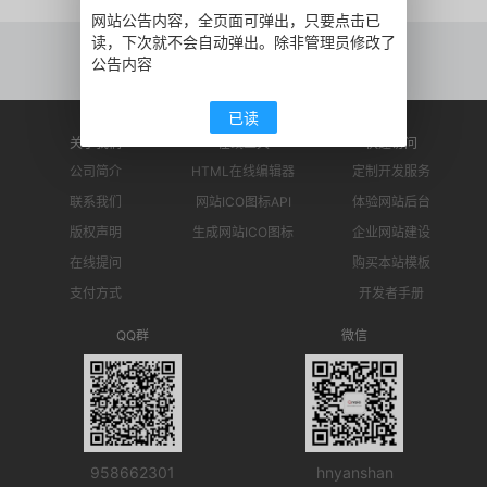
网站公告内容，全页面可弹出，只要点击已
读，下次就不会自动弹出。除非管理员修改了
‹‹
1
››
公告内容
已读
关于我们
在线工具
快速访问
公司简介
HTML在线编辑器
定制开发服务
联系我们
网站ICO图标API
体验网站后台
版权声明
生成网站ICO图标
企业网站建设
在线提问
购买本站模板
支付方式
开发者手册
QQ群
微信
958662301
hnyanshan