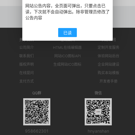
网站公告内容，全页面可弹出，只要点击已
读，下次就不会自动弹出。除非管理员修改了
‹‹
1
››
公告内容
已读
关于我们
在线工具
快速访问
公司简介
HTML在线编辑器
定制开发服务
联系我们
网站ICO图标API
体验网站后台
版权声明
生成网站ICO图标
企业网站建设
在线提问
购买本站模板
支付方式
开发者手册
QQ群
微信
958662301
hnyanshan